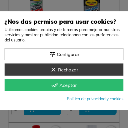
¿Nos das permiso para usar cookies?
Utilizamos cookies propias y de terceros para mejorar nuestros
servicios y mostrar publicidad relacionada con las preferencias
del usuario.
Rislone Head Gasket
Rislone Liquid
Fix
Aluminium
tune
Configurar
Tapa fugas s. refrigeración
Tapa fugas avanzado
especial bloque y culata
sistema refrigeración
44,20 €
20,40 €
clear
(36,53 € s/IVA)
(16,86 € s/IVA)
Rechazar
Formato
Formato
done_all
Aceptar
624 g
500 ml
Política de privacidad y cookies


AÑADIR
AÑADIR