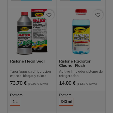
favorite_border
favorite_border
Rislone Head Seal
Rislone Radiator
Cleaner Flush
Tapa fugas s. refrigeración
Aditivo limpiador sistema de
especial bloque y culata
refrigeración
73,70 €
14,00 €
(60,91 € s/IVA)
(11,57 € s/IVA)
Formato
Formato
1 L
340 ml