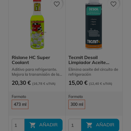
favorite_border
favorite_border
Rislone HC Super
Tecmit Desoil
Coolant
Limpiador Aceite...
Aditivo para refrigerante.
Elimina aceite del circuito de
Mejora la transmisión de la
refrigeración
temperatura
20,30 €
15,00 €
(16,78 € s/IVA)
(12,40 € s/IVA)
Formato
Formato
473 ml
300 ml


AÑADIR
AÑADIR