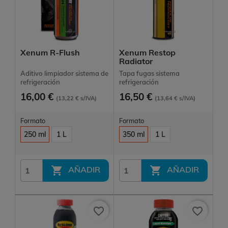
Xenum R-Flush
Xenum Restop
Radiator
Aditivo limpiador sistema de
Tapa fugas sistema
refrigeración
refrigeración
16,00 €
16,50 €
(13,22 € s/IVA)
(13,64 € s/IVA)
Formato
Formato
250 ml
1 L
350 ml
1 L


AÑADIR
AÑADIR
favorite_border
favorite_border