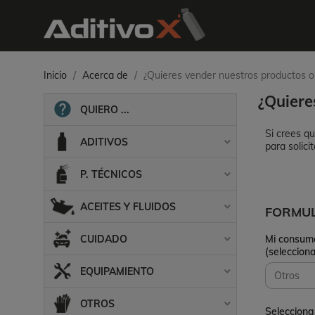
Inicio
Acerca de
¿Quieres vender nuestros productos 
¿Quiere
QUIERO ...
Si crees q
ADITIVOS

para solici
P. TÉCNICOS

ACEITES Y FLUIDOS

FORMUL
CUIDADO
Mi consumo

(seleccion
EQUIPAMIENTO

OTROS

Selecciona 