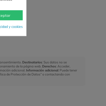
ceptar
acidad y cookies
Consentimiento.
Destinatarios
: Sus datos no se
ncionamiento de la página web.
Derechos
: Acceder,
ormación adicional.
Información adicional
: Puede tener
ítica de Protección de Datos” o contactando con