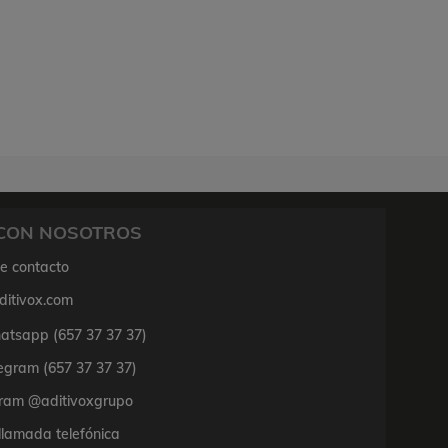
CON NOSOTROS
de contacto
ditivox.com
tsapp (657 37 37 37)
egram (657 37 37 37)
ram @aditivoxgrupo
 llamada telefónica