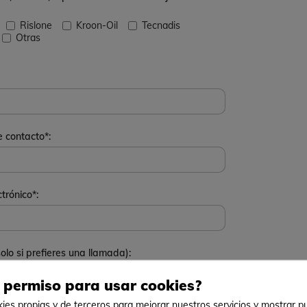
Rislone
Kroon-Oil
Tecnadis
Otras
 contacto*:
trónico*:
olo si prefieres una llamada):
 permiso para usar cookies?
ies propias y de terceros para mejorar nuestros servicios y mostrar pu