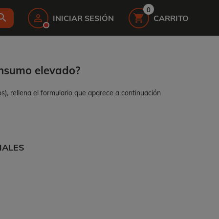
0
earch


INICIAR SESIÓN
CARRITO
onsumo elevado?
), rellena el formulario que aparece a continuación
NALES