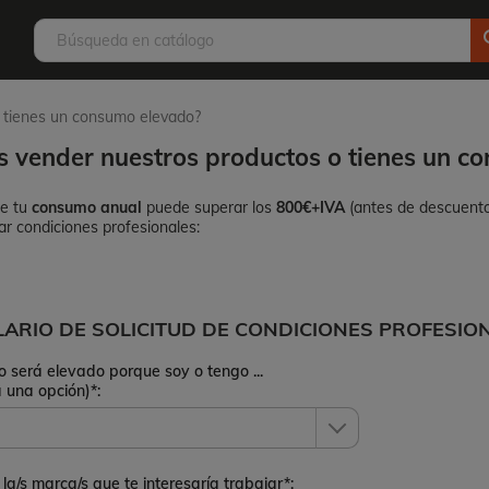
s
o tienes un consumo elevado?
s vender nuestros productos o tienes un c
ue tu
consumo anual
puede superar los
800€+IVA
(antes de descuentos
tar condiciones profesionales:
ARIO DE SOLICITUD DE CONDICIONES PROFESIO
 será elevado porque soy o tengo ...
a una opción)*:
la/s marca/s que te interesaría trabajar*: