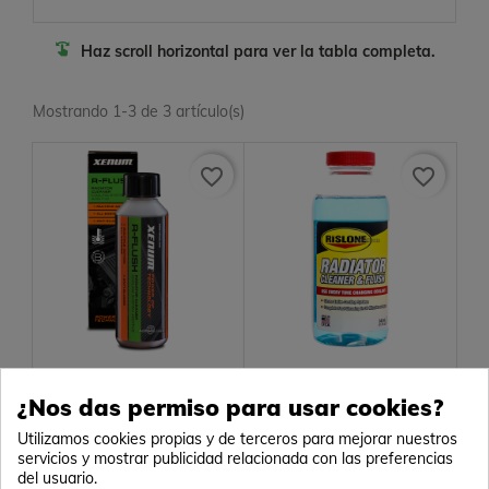
Haz scroll horizontal para ver la tabla completa.
Mostrando 1-3 de 3 artículo(s)
favorite_border
favorite_border
Xenum R-Flush
Rislone Radiator
Cleaner Flush
¿Nos das permiso para usar cookies?
Aditivo limpiador sistema de
Aditivo limpiador sistema de
Utilizamos cookies propias y de terceros para mejorar nuestros
refrigeración
refrigeración
servicios y mostrar publicidad relacionada con las preferencias
16,00 €
14,00 €
(13,22 € s/IVA)
(11,57 € s/IVA)
del usuario.