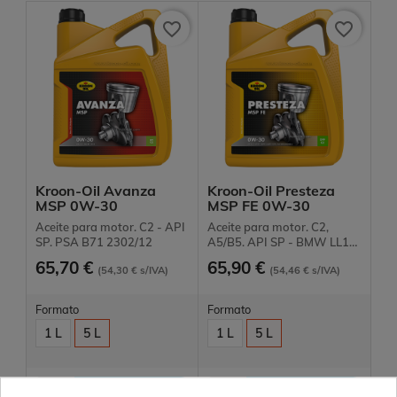
favorite_border
favorite_border
Kroon-Oil Avanza
Kroon-Oil Presteza
MSP 0W-30
MSP FE 0W-30
Aceite para motor. C2 - API
Aceite para motor. C2,
SP. PSA B71 2302/12
A5/B5. API SP - BMW LL12
FE ...
65,70 €
65,90 €
(54,30 € s/IVA)
(54,46 € s/IVA)
Formato
Formato
1 L
5 L
1 L
5 L


AÑADIR
AÑADIR