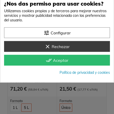
¿Nos das permiso para usar cookies?
Utilizamos cookies propias y de terceros para mejorar nuestros
servicios y mostrar publicidad relacionada con las preferencias
favorite_border
favorite_border
del usuario.
tune
Configurar
clear
Rechazar
done_all
Aceptar
Kroon-Oil Helar SP LL-
Jarra Con Manguera
03 0W-30
Flexible 5 L
Política de privacidad y cookies
Aceite para motor. C3. VW
Jarra 5L con manguera
504/507, BMW LL04...
flexible
71,20 €
21,50 €
(58,84 € s/IVA)
(17,77 € s/IVA)
Formato
Formato
1 L
5 L
Único