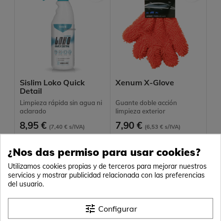
Sislim Loko Quick
Xenum X-Glove
Detail
Limpieza rápida sin agua ni
Guante doble acción
aclarado
limpieza exterior
8,95 €
7,90 €
(7,40 € s/IVA)
(6,53 € s/IVA)
Formato
Formato
¿Nos das permiso para usar cookies?
500 ml
Único
Utilizamos cookies propias y de terceros para mejorar nuestros
servicios y mostrar publicidad relacionada con las preferencias
del usuario.


AÑADIR
AÑADIR
tune
Configurar