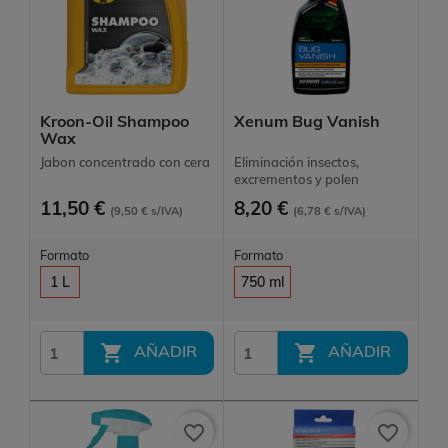
Kroon-Oil Shampoo
Xenum Bug Vanish
Wax
Jabon concentrado con cera
Eliminación insectos,
excrementos y polen
11,50 €
8,20 €
(9,50 € s/IVA)
(6,78 € s/IVA)
Formato
Formato
1 L
750 ml


AÑADIR
AÑADIR
favorite_border
favorite_border