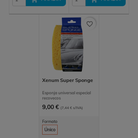
favorite_border
Xenum Super Sponge
Esponja universal especial
recovecos
9,00 €
(7,44 € s/IVA)
Formato
Único