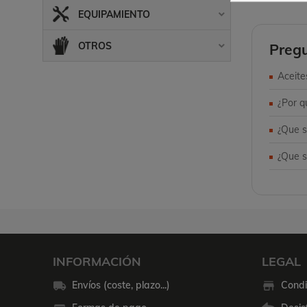
EQUIPAMIENTO

OTROS
Pregu

Aceite
¿Por q
¿Que s
¿Que 
INFORMACIÓN
LEGAL
Envíos (coste, plazo...)
Condi