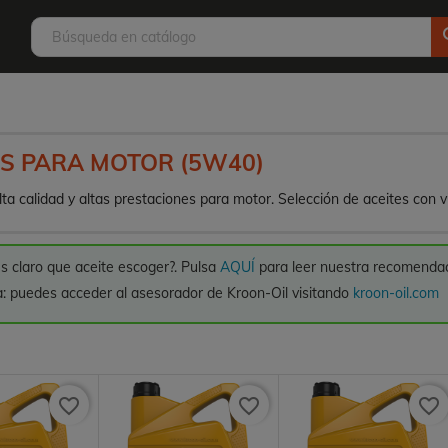
s
ES PARA MOTOR (5W40)
lta calidad y altas prestaciones para motor. Selección de aceites con
s claro que aceite escoger?. Pulsa
AQUÍ
para leer nuestra recomendac
: puedes acceder al asesorador de Kroon-Oil visitando
kroon-oil.com
favorite_border
favorite_border
favorite_border