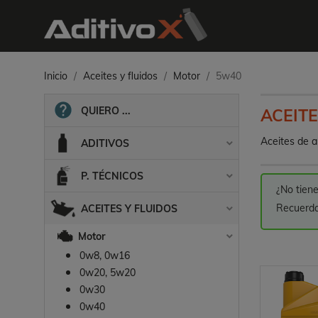
Inicio
Aceites y fluidos
Motor
5w40
QUIERO ...
ACEIT
Aceites de a
ADITIVOS

P. TÉCNICOS

¿No tiene
Recuerda
ACEITES Y FLUIDOS

Motor

0w8, 0w16
0w20, 5w20
0w30
0w40