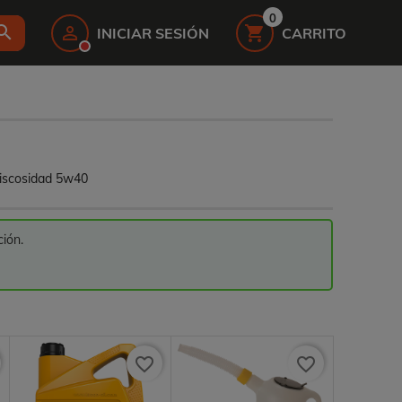
0
earch


INICIAR SESIÓN
CARRITO
 viscosidad 5w40
ión.
favorite_border
favorite_border