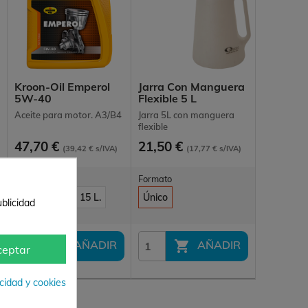
Kroon-Oil Emperol
Jarra Con Manguera
5W-40
Flexible 5 L
Aceite para motor. A3/B4
Jarra 5L con manguera
flexible
47,70 €
21,50 €
(39,42 € s/IVA)
(17,77 € s/IVA)
Formato
Formato
1 L
5 L
15 L.
Único
blicidad


AÑADIR
AÑADIR
ceptar
acidad y cookies