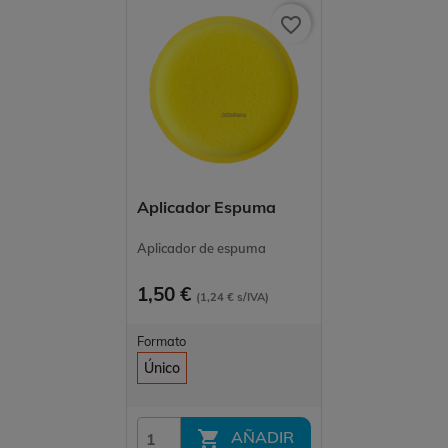
favorite_border
Aplicador Espuma
Aplicador de espuma
1,50 €
(1,24 € s/IVA)
Formato
Único

AÑADIR