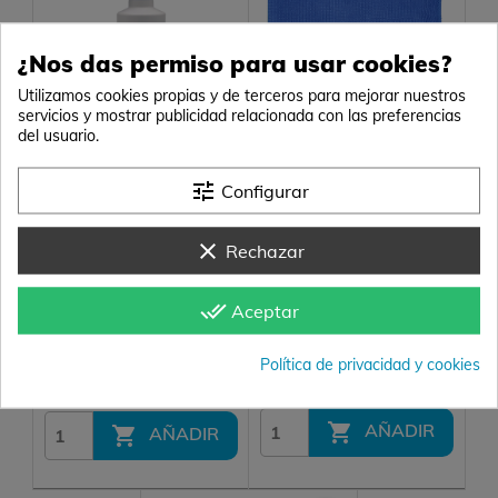
¿Nos das permiso para usar cookies?
Utilizamos cookies propias y de terceros para mejorar nuestros
servicios y mostrar publicidad relacionada con las preferencias
del usuario.
Tecnadis Coatex
Microfibra Scotch-
tune
Configurar
Brite 3M
Repelente hidrófugo
Paño de microfibra multi
antimanchas para tejidos
usos. ESCOGE COLOR
clear
Rechazar
24,70 €
1,50 €
(20,41 € s/IVA)
(1,24 € s/IVA)
done_all
Aceptar
Formato
Color
500 ml
Política de privacidad y cookies

AÑADIR

AÑADIR