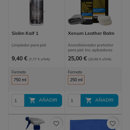
Sislim Kaif 1
Xenum Leather Balm
Limpiador para piel
Acondicionador protector
para piel. Inc. aplicadores
9,40 €
25,00 €
(7,77 € s/IVA)
(20,66 € s/IVA)
Formato
Formato
750 ml
250 ml


AÑADIR
AÑADIR
favorite_border
favorite_border