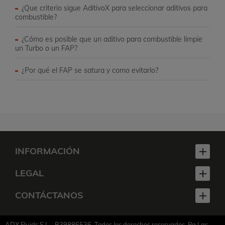
¿Que criterio sigue AditivoX para seleccionar aditivos para
combustible?
¿Cómo es posible que un aditivo para combustible limpie
un Turbo o un FAP?
¿Por qué el FAP se satura y como evitarlo?
INFORMACIÓN

LEGAL

CONTÁCTANOS

ADX Fluids S.L - B39886536. Todos los derechos reservados. Pg Las