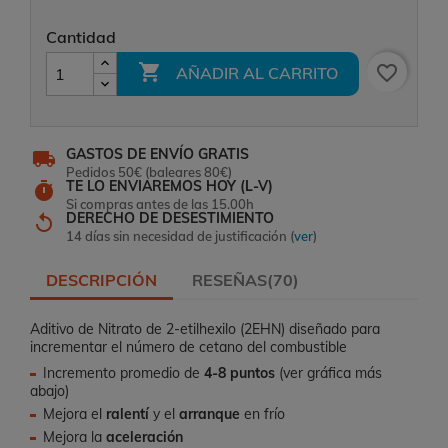
Cantidad

favorite_border
AÑADIR AL CARRITO
GASTOS DE ENVÍO GRATIS
local_shipping
Pedidos 50€ (baleares 80€)
TE LO ENVIAREMOS HOY (L-V)
timer
Si compras antes de las 15.00h
DERECHO DE DESESTIMIENTO
replay
14 días sin necesidad de justificación (
ver
)
DESCRIPCIÓN
RESEÑAS(70)
Aditivo de Nitrato de 2-etilhexilo (2EHN) diseñado para
incrementar el número de cetano del combustible
Incremento promedio de
4-8 puntos
(ver gráfica más
abajo)
Mejora el
ralentí
y el
arranque
en frío
Mejora la
aceleración