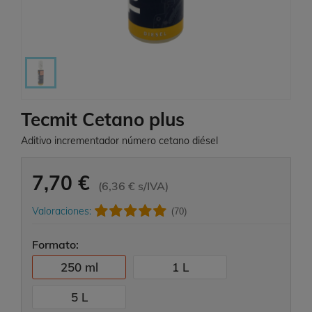
Tecmit Cetano plus
Aditivo incrementador número cetano diésel
7,70 €
(6,36 € s/IVA)
Valoraciones:
(70)
Formato:
250 ml
1 L
5 L