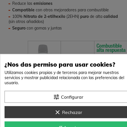
Reduce las
emisiones
Compatible
con otros mejoradores para combustible
100%
Nitrato de 2-etilhexilo
(2EHN)
puro
de alta
calidad
(sin otros añadidos)
Seguro
con gomas y juntas
¿Nos das permiso para usar cookies?
Utilizamos cookies propias y de terceros para mejorar nuestros
servicios y mostrar publicidad relacionada con las preferencias del
usuario.
tune
Configurar
clear
Rechazar