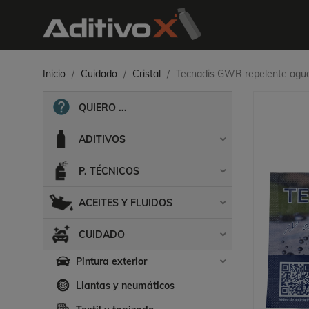
Inicio
Cuidado
Cristal
Tecnadis GWR repelente agu
QUIERO ...
ADITIVOS

P. TÉCNICOS

ACEITES Y FLUIDOS

CUIDADO

Pintura exterior

Llantas y neumáticos