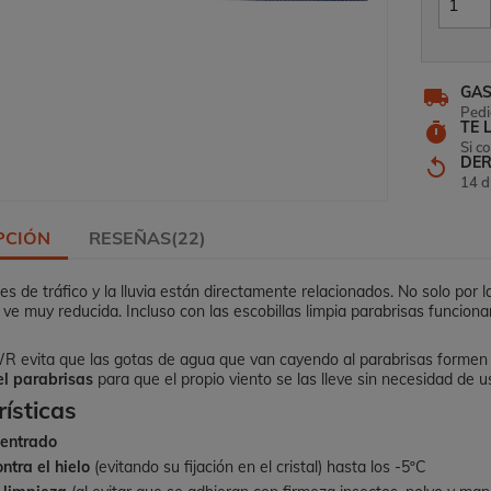
GAS
local_shipping
Pedi
TE 
timer
Si c
DER
replay
14 d
PCIÓN
RESEÑAS(22)
es de tráfico y la lluvia están directamente relacionados. No solo por l
se ve muy reducida. Incluso con las escobillas limpia parabrisas funcio
 evita que las gotas de agua que van cayendo al parabrisas formen go
el parabrisas
para que el propio viento se las lleve sin necesidad de us
ísticas
entrado
ntra el hielo
(evitando su fijación en el cristal) hasta los -5ºC