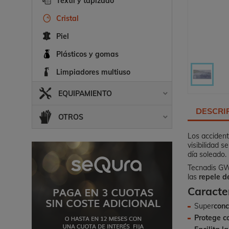
Textil y tapizado
Cristal
Piel
Plásticos y gomas
Limpiadores multiuso
EQUIPAMIENTO

DESCRI
OTROS

Los accident
visibilidad 
día soleado.
Tecnadis GWR
las
repele d
Caracter
Super
conc
Protege co