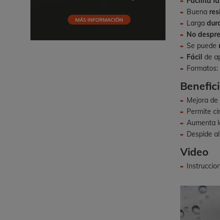
Facilita l
Buena
res
Larga
dur
No despre
Se puede
Fácil
de ap
Formatos
Benefic
Mejora de
Permite ci
Aumenta 
Despide al
Video
Instruccio