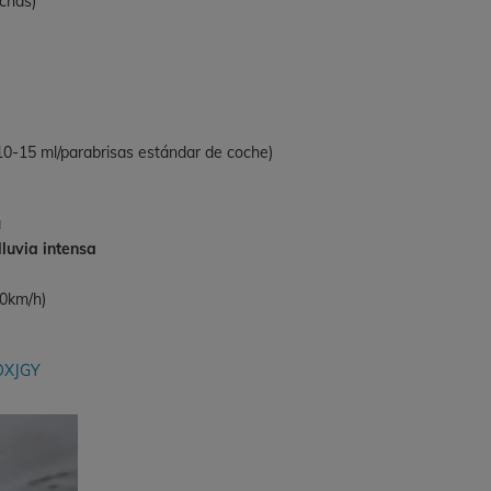
nchas)
10-15 ml/parabrisas estándar de coche)
a
lluvia intensa
60km/h)
TOXJGY