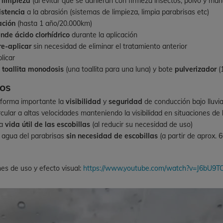
a limpieza
(al evitar que se adhieran con firmeza insectos, polvo y ma
istencia
a la abrasión (sistemas de limpieza, limpia parabrisas etc)
ación
(hasta 1 año/20.000km)
nde ácido clorhídrico
durante la aplicación
re-aplicar
sin necesidad de eliminar el tratamiento anterior
licar
:
toallita monodosis
(una toallita para una luna) y bote
pulverizador
(
ios
 forma importante la
visibilidad
y
seguridad
de conducción bajo lluvi
rcular a altas velocidades manteniendo la visibilidad en situaciones de
la
vida útil de las escobillas
(al reducir su necesidad de uso)
 agua del parabrisas
sin necesidad de escobillas
(a partir de aprox. 
nes de uso y efecto visual:
https://www.youtube.com/watch?v=J6bU9