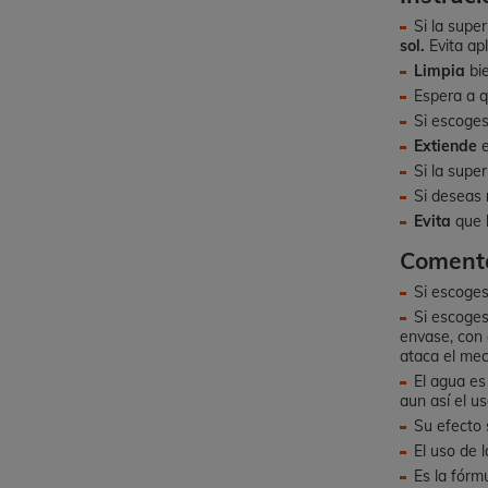
Si la supe
sol.
Evita ap
Limpia
bie
Espera a q
Si escoge
Extiende
e
Si la supe
Si deseas
Evita
que l
Comenta
Si escoges
Si escoge
envase, con 
ataca el mec
El agua es
aun así el u
Su efecto 
El uso de 
Es la fórm