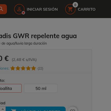
0
earch


INICIAR SESIÓN
CARRITO
adis GWR repelente agua
 de agua/lluvia larga duración
0 €
(2,48 € s/IVA)
iones:
(22)
to:
oallita
50 ml
dad