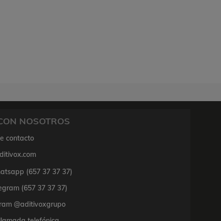
CON NOSOTROS
de contacto
ditivox.com
tsapp (657 37 37 37)
egram (657 37 37 37)
ram @aditivoxgrupo
 llamada telefónica