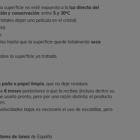
a superficie no esté expuesta a la
luz directa del
ción y conservación
: entre
5 y 30ºC
stales dejan una película en el cristal)
lo)
o
ulos hasta que la superficie quede totalmente
seca
obre la superficie ya tratada.
n
paño o papel limpio
, que no deje residuos
los
6 meses
posteriores a que la recibas (incluso dentro su
e usarlo pronto, pero por una razón distinta: el producto
en.
 velocidades bajas es necesario el uso de escobillas, pero
dores de lunas
de España