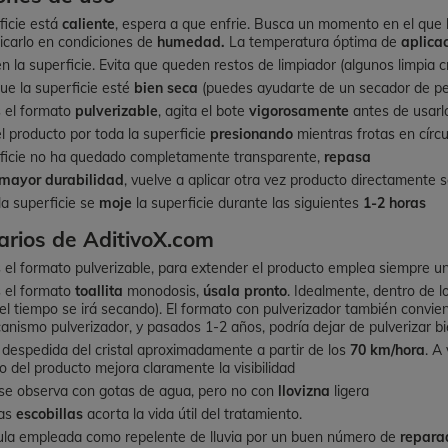
rficie está
caliente
, espera a que enfrie. Busca un momento en el que l
licarlo en condiciones de
humedad.
La temperatura óptima de
aplica
n la superficie. Evita que queden restos de limpiador (algunos limpia cri
ue la superficie esté
bien seca
(puedes ayudarte de un secador de pe
s el formato
pulverizable
, agita el bote
vigorosamente
antes de usarl
l producto por toda la superficie
presionando
mientras frotas en círc
rficie no ha quedado completamente transparente,
repasa
mayor durabilidad
, vuelve a aplicar otra vez producto directamente s
a superficie se
moje
la superficie durante las siguientes
1-2 horas
rios de AditivoX.com
 el formato pulverizable, para extender el producto emplea siempre u
s el formato
toallita
monodosis,
úsala pronto
. Idealmente, dentro de 
el tiempo se irá secando). El formato con pulverizador también convien
anismo pulverizador, y pasados 1-2 años, podría dejar de pulverizar bi
 despedida del cristal aproximadamente a partir de los
70 km/hora
. A
so del producto mejora claramente la visibilidad
se observa con gotas de agua, pero no con
llovizna
ligera
las
escobillas
acorta la vida útil del tratamiento.
ula empleada como repelente de lluvia por un buen número de
repara