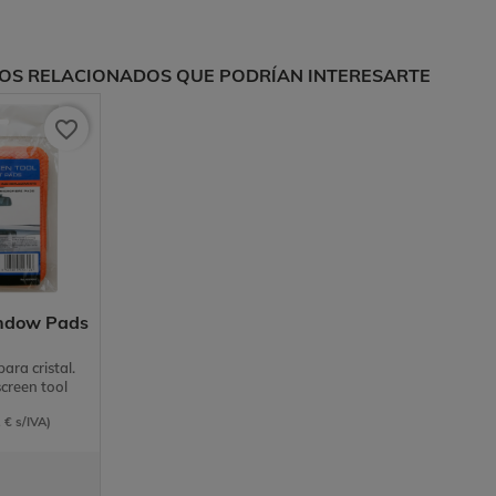
OS RELACIONADOS QUE PODRÍAN INTERESARTE
favorite_border
ndow Pads
ara cristal.
reen tool
 € s/IVA)