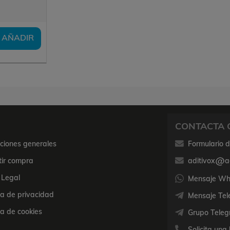
AÑADIR
CONTACTA 
ciones generales
Formulario 
tir compra
aditivox
a
 Legal
Mensaje Wha
ica de privacidad
Mensaje Tel
ca de cookies
Grupo Teleg
Solicita una