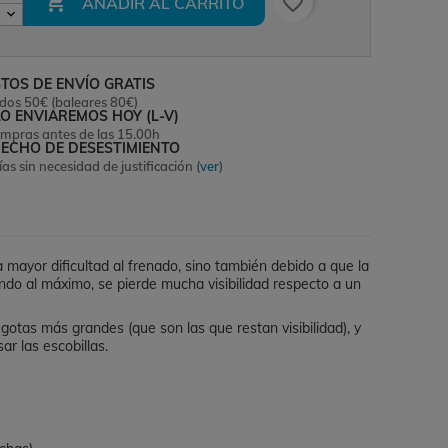

favorite_border
AÑADIR AL CARRITO
TOS DE ENVÍO GRATIS
dos 50€ (baleares 80€)
LO ENVIAREMOS HOY (L-V)
ompras antes de las 15.00h
ECHO DE DESESTIMIENTO
ías sin necesidad de justificación (
ver
)
a mayor dificultad al frenado, sino también debido a que la
nando al máximo, se pierde mucha visibilidad respecto a un
tas más grandes (que son las que restan visibilidad), y
ar las escobillas.