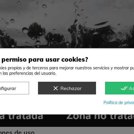
 permiso para usar cookies?
ies propias y de terceros para mejorar nuestros servicios y mostrar pu
 las preferencias del usuario.
clear
done_all
figurar
Rechazar
A
Política de priv
iones de uso