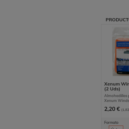
PRODUCT
Xenum Wi
(2 Uds)
Almohadillas p
Xenum Windsc
2,20 €
(1,82
Formato